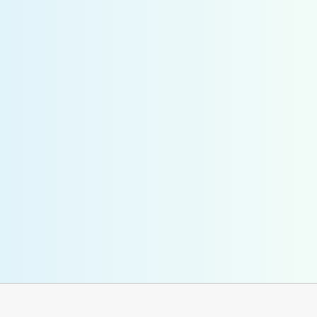
学校向けサービス
求人票・インターンシップ情報の管理から、学生のキャリア相談
管理、ガイダンス情報の発信、進路情報の集約など、就職支援業
務を効率化します。
企業向けサービス
求人票・インターンシップ情報のオンライン配信、学生からの応
募受付はもちろん、OB・OG訪問の受付機能まで、学校ごとにダ
イレクトな採用活動が可能となります。