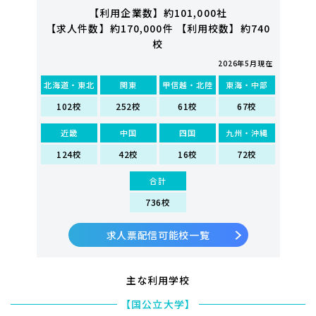
【利用企業数】約101,000社
【求人件数】約170,000件 【利用校数】約740
校
2026年5月現在
北海道・東北
関東
甲信越・北陸
東海・中部
102校
252校
61校
67校
近畿
中国
四国
九州・沖縄
124校
42校
16校
72校
合計
736校
求人票配信可能校一覧
主な利用学校
【国公立大学】