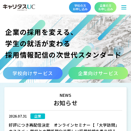
学校の方
企業の方
お申し込み
お申し込み
企業の採用を変える、
学生の就活が変わる
採用情報配信の次世代スタンダード
学校向けサービス
企業向けサービス
NEWS
お知らせ
2026.07.31
企業
好評につき再配信決定 オンラインセミナー【「大学訪問」
のススメ ～学校との関係強化で厳しい採用前線を乗り切る